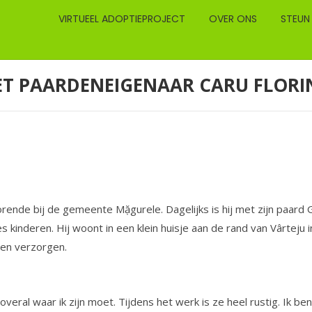
VIRTUEEL ADOPTIEPROJECT
OVER ONS
STEUN
MET PAARDENEIGENAAR CARU FLORI
orende bij de gemeente Mặgurele. Dagelijks is hij met zijn paard
s kinderen. Hij woont in een klein huisje aan de rand van Vârteju i
len verzorgen.
veral waar ik zijn moet. Tijdens het werk is ze heel rustig. Ik ben 