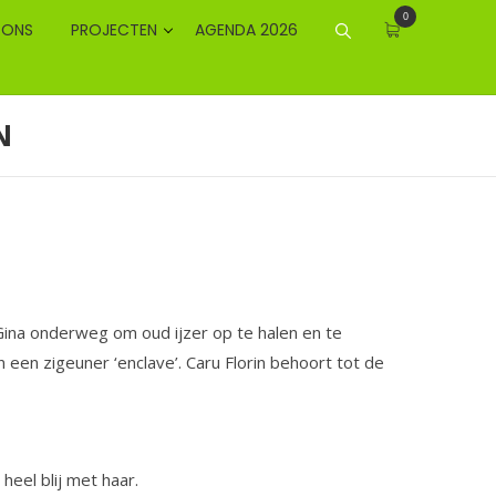
0
 ONS
PROJECTEN
AGENDA 2026
N
 Gina onderweg om oud ijzer op te halen en te
n een zigeuner ‘enclave’. Caru Florin behoort tot de
heel blij met haar.