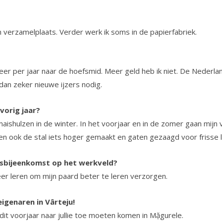
en verzamelplaats. Verder werk ik soms in de papierfabriek.
er per jaar naar de hoefsmid. Meer geld heb ik niet. De Nederlan
 dan zeker nieuwe ijzers nodig.
vorig jaar?
shulzen in de winter. In het voorjaar en in de zomer gaan mijn 
n ook de stal iets hoger gemaakt en gaten gezaagd voor frisse l
gsbijeenkomst op het werkveld?
meer leren om mijn paard beter te leren verzorgen.
genaren in Vârteju!
 dit voorjaar naar jullie toe moeten komen in Mặgurele.