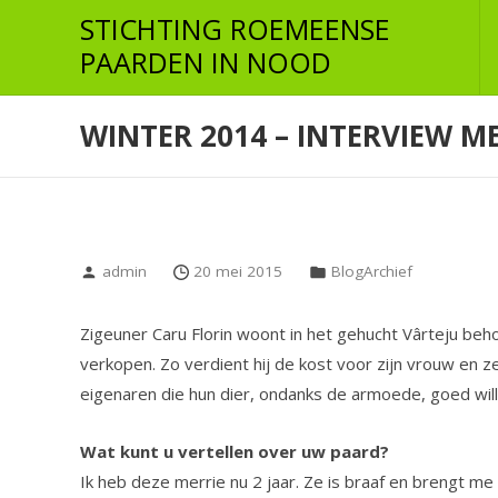
Skip
STICHTING ROEMEENSE
to
PAARDEN IN NOOD
the
content
WINTER 2014 – INTERVIEW 
admin
20 mei 2015
BlogArchief
Zigeuner Caru Florin woont in het gehucht Vârteju beh
verkopen. Zo verdient hij de kost voor zijn vrouw en ze
eigenaren die hun dier, ondanks de armoede, goed wil
Wat kunt u vertellen over uw paard?
Ik heb deze merrie nu 2 jaar. Ze is braaf en brengt me o