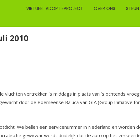
VIRTUEEL ADOPTIEPROJECT
OVER ONS
STEUN
li 2010
e vluchten vertrekken ’s middags in plaats van ’s ochtends vroeg.
gewacht door de Roemeense Raluca van GIA (Group Initiative for 
t potdicht. We bellen een servicenummer in Nederland en worden
cratische gewirwar wordt duidelijk dat de auto op het verkeerde