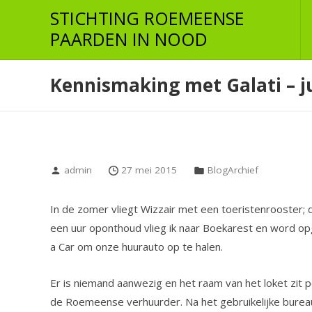
Skip
STICHTING ROEMEENSE
to
PAARDEN IN NOOD
the
content
Kennismaking met Galati – ju
admin
27 mei 2015
BlogArchief
In de zomer vliegt Wizzair met een toeristenrooster; d
een uur oponthoud vlieg ik naar Boekarest en word op
a Car om onze huurauto op te halen.
Er is niemand aanwezig en het raam van het loket zi
de Roemeense verhuurder. Na het gebruikelijke bureau