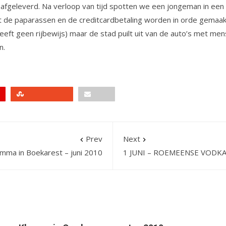
fgeleverd. Na verloop van tijd spotten we een jongeman in een or
 de paparassen en de creditcardbetaling worden in orde gemaakt
 heeft geen rijbewijs) maar de stad puilt uit van de auto’s met m
n.
Stumbleupon
Email
Prev
Next
mma in Boekarest – juni 2010
1 JUNI – ROEMEENSE VODKA