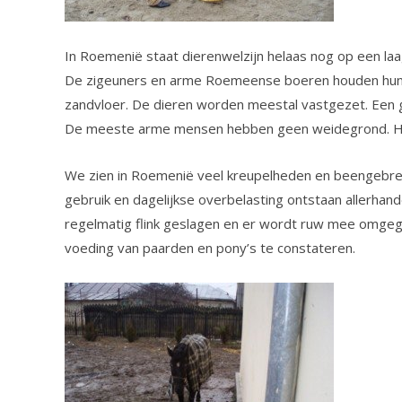
In Roemenië staat dierenwelzijn helaas nog op een laa
De zigeuners en arme Roemeense boeren houden hun paa
zandvloer. De dieren worden meestal vastgezet. Een 
De meeste arme mensen hebben geen weidegrond. Het i
We zien in Roemenië veel kreupelheden en beengebreken.
gebruik en dagelijkse overbelasting ontstaan allerh
regelmatig flink geslagen en er wordt ruw mee omgeg
voeding van paarden en pony’s te constateren.