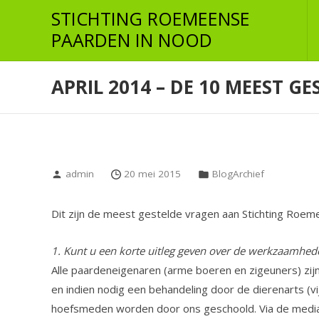
Skip
STICHTING ROEMEENSE
to
PAARDEN IN NOOD
the
content
APRIL 2014 – DE 10 MEEST G
admin
20 mei 2015
BlogArchief
Dit zijn de meest gestelde vragen aan Stichting Roe
1. Kunt u een korte uitleg geven over de werkzaamhede
Alle paardeneigenaren (arme boeren en zigeuners) zij
en indien nodig een behandeling door de dierenarts (
hoefsmeden worden door ons geschoold. Via de media en