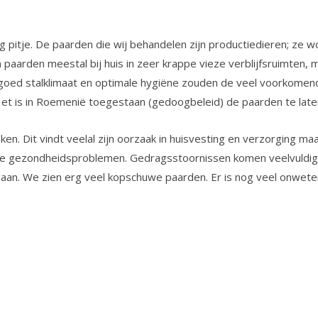
g pitje. De paarden die wij behandelen zijn productiedieren; ze 
rden meestal bij huis in zeer krappe vieze verblijfsruimten, m
goed stalklimaat en optimale hygiëne zouden de veel voorkomen
s in Roemenië toegestaan (gedoogbeleid) de paarden te laten e
 Dit vindt veelal zijn oorzaak in huisvesting en verzorging maar
ande gezondheidsproblemen. Gedragsstoornissen komen veelvuldi
aan. We zien erg veel kopschuwe paarden. Er is nog veel onwet