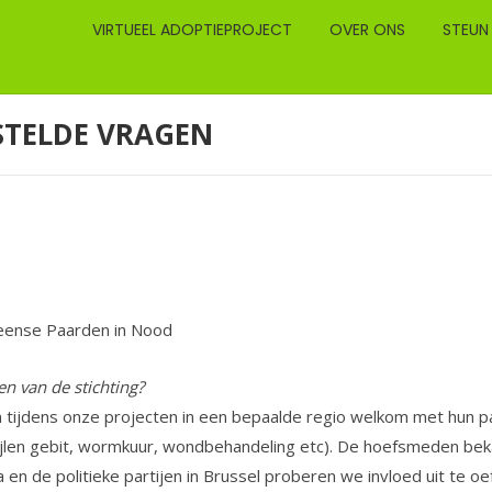
VIRTUEEL ADOPTIEPROJECT
OVER ONS
STEUN
ESTELDE VRAGEN
meense Paarden in Nood
n van de stichting?
n tijdens onze projecten in een bepaalde regio welkom met hun p
vijlen gebit, wormkuur, wondbehandeling etc). De hoefsmeden beka
 de politieke partijen in Brussel proberen we invloed uit te oe