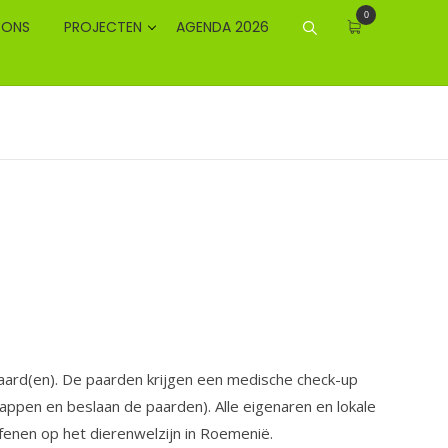
0
 ONS
PROJECTEN
AGENDA 2026
aard(en). De paarden krijgen een medische check-up
ppen en beslaan de paarden). Alle eigenaren en lokale
fenen op het dierenwelzijn in Roemenië.