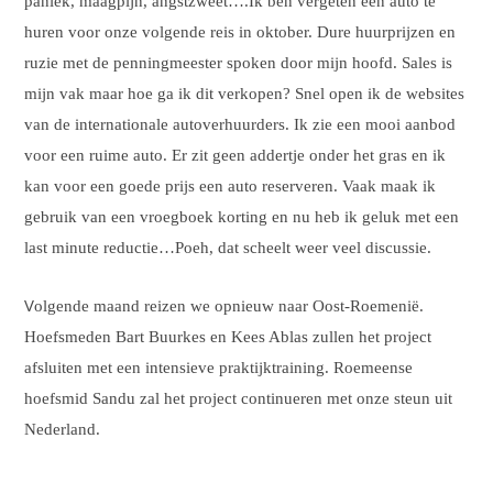
paniek, maagpijn, angstzweet….Ik ben vergeten een auto te
huren voor onze volgende reis in oktober. Dure huurprijzen en
ruzie met de penningmeester spoken door mijn hoofd. Sales is
mijn vak maar hoe ga ik dit verkopen? Snel open ik de websites
van de internationale autoverhuurders. Ik zie een mooi aanbod
voor een ruime auto. Er zit geen addertje onder het gras en ik
kan voor een goede prijs een auto reserveren. Vaak maak ik
gebruik van een vroegboek korting en nu heb ik geluk met een
last minute reductie…Poeh, dat scheelt weer veel discussie.
V
olgende maand reizen we opnieuw naar Oost-Roemenië.
Hoefsmeden Bart Buurkes en Kees Ablas zullen het project
afsluiten met een intensieve praktijktraining. Roemeense
hoefsmid Sandu zal het project continueren met onze steun uit
Nederland.