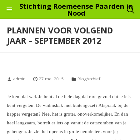
Skip
Stichting Roemeense Paarden in
Nood
to
the
PLANNEN VOOR VOLGEND
content
JAAR – SEPTEMBER 2012
admin
27 mei 2015
BlogArchief
Je kent dat wel. Je hebt al de hele dag dat rare gevoel dat je iets
bent vergeten. De vuilnisbak niet buitengezet? Afspraak bij de
kapper vergeten? Nee, het is groter, onoverkomelijker. En dan
heel langzaam, borrelt er iets op vanuit de catacomben van je
geheugen. Je ziet het opeens in grote neonletters voor je;