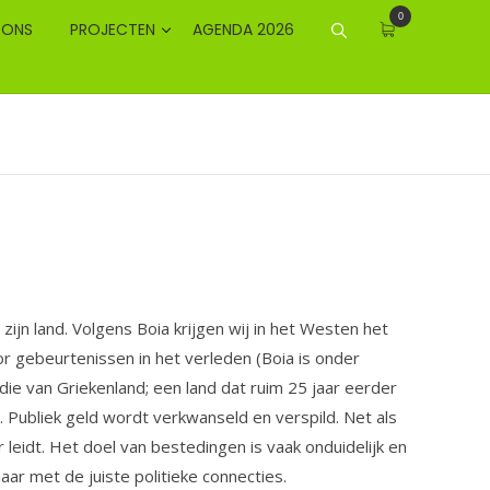
0
 ONS
PROJECTEN
AGENDA 2026
ijn land. Volgens Boia krijgen wij in het Westen het
or gebeurtenissen in het verleden (Boia is onder
e van Griekenland; een land dat ruim 25 jaar eerder
 Publiek geld wordt verkwanseld en verspild. Net als
r leidt. Het doel van bestedingen is vaak onduidelijk en
ar met de juiste politieke connecties.