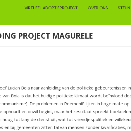
VIRTUEEL ADOPTIEPROJECT
OVER ONS
STEUN
IDING PROJECT MAGURELE
 Lucian Boia naar aanleiding van de politieke gebeurtenissen in z
e van Boia is dat het huidige politieke klimaat wordt beïnvloed do
ommunisme). De problemen in Roemenië lijken in hoge mate op di
de ophoudt en onwil begint, maar het resultaat spreekt boekdelen.
 hoog tot laag de dienst uit, wat tot vriendjespolitiek en willekeu
 en bij gemeenten zitten tal van mensen zonder kwalificaties, ma