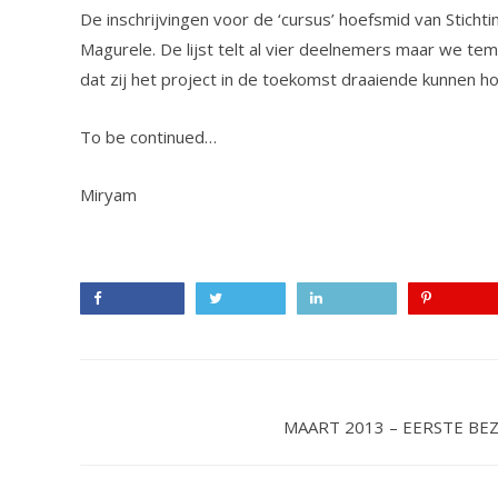
De inschrijvingen voor de ‘cursus’ hoefsmid van Stich
Magurele. De lijst telt al vier deelnemers maar we tem
dat zij het project in de toekomst draaiende kunnen h
To be continued…
Miryam
Facebook
Twitter
LinkedIn
Pinterest
MAART 2013 – EERSTE B