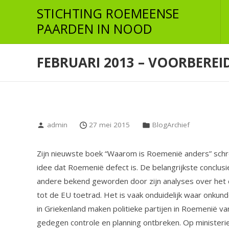
Skip
STICHTING ROEMEENSE
to
PAARDEN IN NOOD
the
content
FEBRUARI 2013 – VOORBERE
admin
27 mei 2015
BlogArchief
Zijn nieuwste boek “Waarom is Roemenië anders” schreef
idee dat Roemenië defect is. De belangrijkste conclusi
andere bekend geworden door zijn analyses over het c
tot de EU toetrad. Het is vaak onduidelijk waar onkun
in Griekenland maken politieke partijen in Roemenië van
gedegen controle en planning ontbreken. Op ministeries