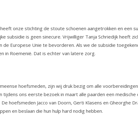
, heeft onze stichting de stoute schoenen aangetrokken en een s
ke subsidie is geen sinecure. Vrijwilliger Tanja Schriedijk heeft 
 de Europese Unie te bevorderen. Als we de subsidie toegekend kr
 in Roemenië. Dat is echter van latere zorg.
meense hoefsmeden, zijn wij druk bezig om alle voorbereidingen 
en tijdens ons eerste bezoek in maart alle paarden een medisch
en. De hoefsmeden Jacco van Doorn, Gerti Klasens en Gheorghe D
ppen en beslaan die hun hulp hard nodig hebben.