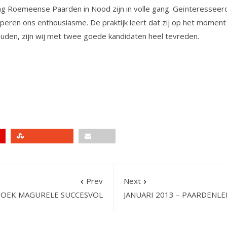
ting Roemeense Paarden in Nood zijn in volle gang. Geïnteressee
peren ons enthousiasme. De praktijk leert dat zij op het moment 
ouden, zijn wij met twee goede kandidaten heel tevreden.
Stumbleupon
Email
Prev
Next
EZOEK MAGURELE SUCCESVOL
JANUARI 2013 – PAARDENL