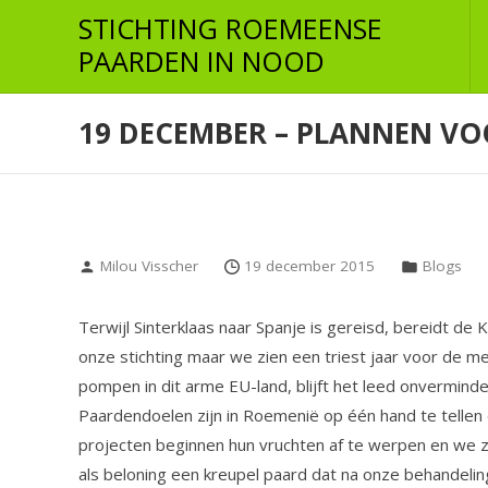
Skip
STICHTING ROEMEENSE
to
PAARDEN IN NOOD
the
content
19 DECEMBER – PLANNEN VO
Milou Visscher
19 december 2015
Blogs
Terwijl Sinterklaas naar Spanje is gereisd, bereidt d
onze stichting maar we zien een triest jaar voor de
pompen in dit arme EU-land, blijft het leed onvermind
Paardendoelen zijn in Roemenië op één hand te tellen
projecten beginnen hun vruchten af te werpen en we zul
als beloning een kreupel paard dat na onze behandeling