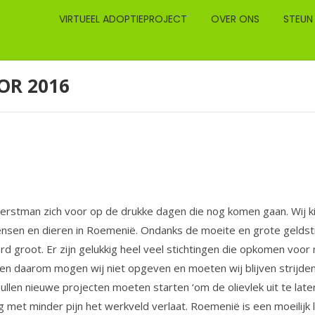
VIRTUEEL ADOPTIEPROJECT
OVER ONS
STEUN
OR 2016
e Kerstman zich voor op de drukke dagen die nog komen gaan. Wij k
 mensen en dieren in Roemenië. Ondanks de moeite en grote geld
erd groot. Er zijn gelukkig heel veel stichtingen die opkomen v
 en daarom mogen wij niet opgeven en moeten wij blijven strijde
len nieuwe projecten moeten starten ‘om de olievlek uit te laten
 met minder pijn het werkveld verlaat. Roemenië is een moeilijk l