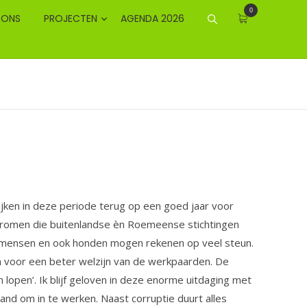
0
 ONS
PROJECTEN
AGENDA 2026
ijken in deze periode terug op een goed jaar voor
stromen die buitenlandse èn Roemeense stichtingen
oor mensen en ook honden mogen rekenen op veel steun.
n voor een beter welzijn van de werkpaarden. De
 lopen’. Ik blijf geloven in deze enorme uitdaging met
and om in te werken. Naast corruptie duurt alles