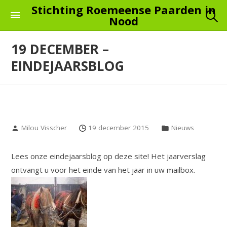
Skip
Stichting Roemeense Paarden in
Nood
to
the
19 DECEMBER –
content
EINDEJAARSBLOG
Milou Visscher
19 december 2015
Nieuws
Lees onze eindejaarsblog op deze site! Het jaarverslag
ontvangt u voor het einde van het jaar in uw mailbox.