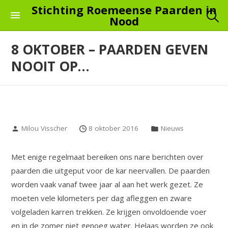
Skip
Stichting Roemeense Paarden in
Nood
to
the
8 OKTOBER – PAARDEN GEVEN
content
NOOIT OP…
Milou Visscher
8 oktober 2016
Nieuws
Met enige regelmaat bereiken ons nare berichten over
paarden die uitgeput voor de kar neervallen. De paarden
worden vaak vanaf twee jaar al aan het werk gezet. Ze
moeten vele kilometers per dag afleggen en zware
volgeladen karren trekken. Ze krijgen onvoldoende voer
en in de zomer niet genoeg water. Helaas worden ze ook