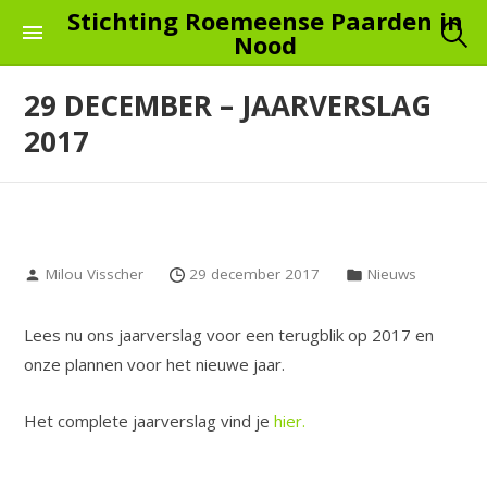
Skip
Stichting Roemeense Paarden in
Nood
to
the
29 DECEMBER – JAARVERSLAG
content
2017
Milou Visscher
29 december 2017
Nieuws
Lees nu ons jaarverslag voor een terugblik op 2017 en
onze plannen voor het nieuwe jaar.
Het complete jaarverslag vind je
hier.