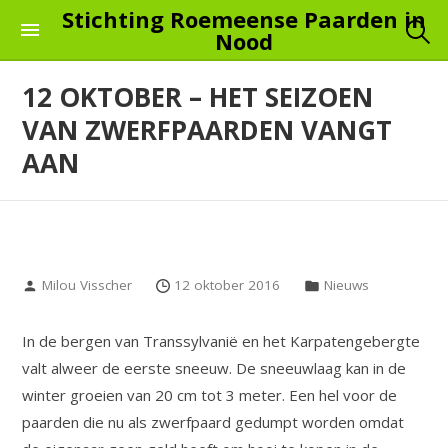
Skip
Stichting Roemeense Paarden in
Nood
to
the
12 OKTOBER – HET SEIZOEN
content
VAN ZWERFPAARDEN VANGT
AAN
Milou Visscher
12 oktober 2016
Nieuws
In de bergen van Transsylvanië en het Karpatengebergte
valt alweer de eerste sneeuw. De sneeuwlaag kan in de
winter groeien van 20 cm tot 3 meter. Een hel voor de
paarden die nu als zwerfpaard gedumpt worden omdat