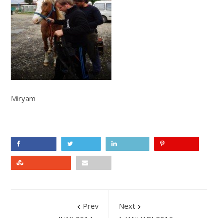
Miryam
Facebook
Twitter
LinkedIn
Pinterest
Stumbleupon
Email
Prev
Next