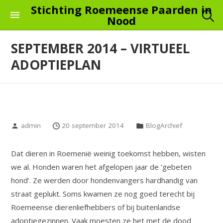
Skip
Stichting Roemeense Paarden in
Nood
to
the
SEPTEMBER 2014 – VIRTUEEL
content
ADOPTIEPLAN
admin
20 september 2014
BlogArchief
Dat dieren in Roemenië weinig toekomst hebben, wisten
we al. Honden waren het afgelopen jaar de ‘gebeten
hond’. Ze werden door hondenvangers hardhandig van
straat geplukt. Soms kwamen ze nog goed terecht bij
Roemeense dierenliefhebbers of bij buitenlandse
adoptiegezinnen. Vaak moesten ze het met de dood