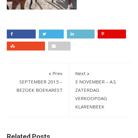
Facebook
Twitter
LinkedIn
Pinterest
Stumbleupon
Email
Prev
Next
SEPTEMBER 2015 –
3 NOVEMBER – A.S.
BEZOEK BOEKAREST
ZATERDAG
VERKOOPDAG
KLARENBEEK
Related Posts