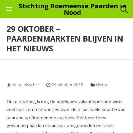
Skip
Stichting Roemeense Paarden in
Nood
to
the
29 OKTOBER –
content
PAARDENMARKTEN BLIJVEN IN
HET NIEUWS
Milou Visscher
29 oktober 2015
Nieuws
Onze stichting kreeg de afgelopen vakantieperiode weer
veel mails en telefoontjes over de miserabele situatie van
paarden op Roemeense markten. Gestresste en
gewonde paarden staan kort aangebonden en raken