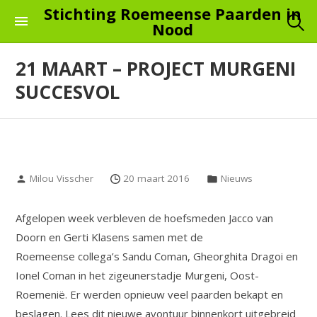
Skip
Stichting Roemeense Paarden in
Nood
to
the
21 MAART – PROJECT MURGENI
content
SUCCESVOL
Milou Visscher
20 maart 2016
Nieuws
Afgelopen week verbleven de hoefsmeden Jacco van
Doorn en Gerti Klasens samen met de
Roemeense collega’s Sandu Coman, Gheorghita Dragoi en
Ionel Coman in het zigeunerstadje Murgeni, Oost-
Roemenië. Er werden opnieuw veel paarden bekapt en
beslagen. Lees dit nieuwe avontuur binnenkort uitgebreid