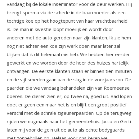
vandaag bij de lokale inseminator voor de deur werken. Hij
brengt sperma via de schede in de baarmoeder als een
tochtige koe op het hoogtepunt van haar vruchtbaarheid
is. De man in kwestie loopt moeilijk en wordt door
anderen met de auto gereden naar zijn klanten. Ik zie hem
nog niet achter een koe zijn werk doen maar later zal
blijken dat ik dit helemaal mis heb. We hebben hier eerder
gewerkt en we worden door de heer des huizes hartelijk
ontvangen. De eerste klanten staan er binnen tien minuten
en de vijf smeden gaan aan de slag in de voorjaarszon. De
paarden die we vandaag behandelen zijn van Roemeense
boeren. De dieren zien er, op twee na, goed uit. Rad lopen
doet er geen een maar het is en blijft een groot positief
verschil met de schrale zigeunerpaarden. Op de terugweg
rijden we nogmaals naar het gemeentehuis. Jacco en Gerti
laten mij voor de gein uit de auto als echte bodyguards
met zonnebrillen op. Helaas voor ons keren we