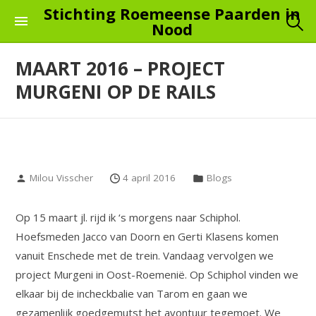
Skip
Stichting Roemeense Paarden in
Nood
to
the
MAART 2016 – PROJECT
content
MURGENI OP DE RAILS
Milou Visscher
4 april 2016
Blogs
Op 15 maart jl. rijd ik ‘s morgens naar Schiphol.
Hoefsmeden Jacco van Doorn en Gerti Klasens komen
vanuit Enschede met de trein. Vandaag vervolgen we
project Murgeni in Oost-Roemenië. Op Schiphol vinden we
elkaar bij de incheckbalie van Tarom en gaan we
gezamenlijk goedgemutst het avontuur tegemoet. We