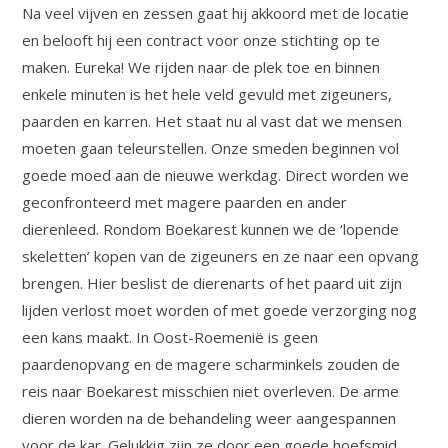
Na veel vijven en zessen gaat hij akkoord met de locatie
en belooft hij een contract voor onze stichting op te
maken. Eureka! We rijden naar de plek toe en binnen
enkele minuten is het hele veld gevuld met zigeuners,
paarden en karren. Het staat nu al vast dat we mensen
moeten gaan teleurstellen. Onze smeden beginnen vol
goede moed aan de nieuwe werkdag. Direct worden we
geconfronteerd met magere paarden en ander
dierenleed. Rondom Boekarest kunnen we de ‘lopende
skeletten’ kopen van de zigeuners en ze naar een opvang
brengen. Hier beslist de dierenarts of het paard uit zijn
lijden verlost moet worden of met goede verzorging nog
een kans maakt. In Oost-Roemenië is geen
paardenopvang en de magere scharminkels zouden de
reis naar Boekarest misschien niet overleven. De arme
dieren worden na de behandeling weer aangespannen
voor de kar. Gelukkig zijn ze door een goede hoefsmid