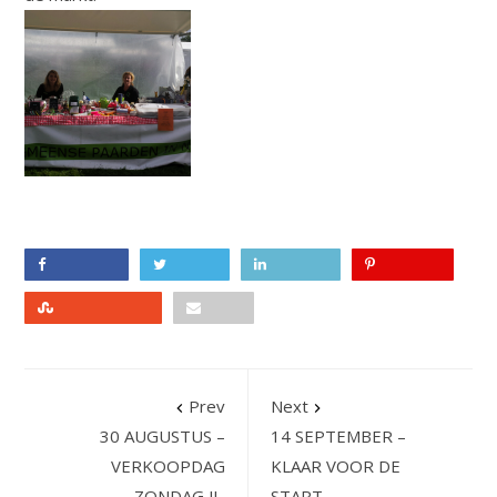
Facebook
Twitter
LinkedIn
Pinterest
Stumbleupon
Email
Prev
Next
30 AUGUSTUS –
14 SEPTEMBER –
VERKOOPDAG
KLAAR VOOR DE
ZONDAG JL.
START