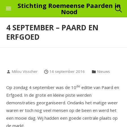
Skip
Stichting Roemeense Paarden in
Nood
to
the
4 SEPTEMBER – PAARD EN
content
ERFGOED
Milou Visscher
14 september 2016
Nieuws
de
Op zondag 4 september was de 10
editie van Paard en
Erfgoed. In de grote en kleine piste werden
demonstraties georganiseerd. Ondanks het matige weer
waren er toch nog veel mensen op de been en werd het
een mooie dag. Wij hadden een goede centrale plaats op
de markt.