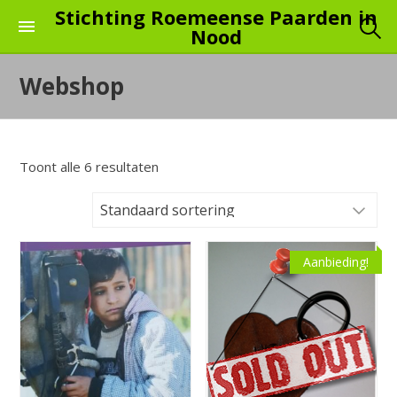
Skip
Stichting Roemeense Paarden in
Nood
to
the
Webshop
content
Toont alle 6 resultaten
Aanbieding!