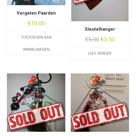
Vergeten Paarden
€
10,00
Sleutelhanger
TOEVOEGEN AAN
Oorspronkeli
Huidige
€
5,00
€
3,50
prijs
prijs
WINKELWAGEN
LEES VERDER
was:
is:
€5,00.
€3,50.